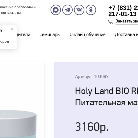
+7 (831) 
ические препараты и
217-01-13
нов красоты
Заказать зв
е
Производители
Семинары
Онлайн обучение
Доставка 
город
Артикул: 103087
Holy Land BIO 
Питательная ма
3160р.