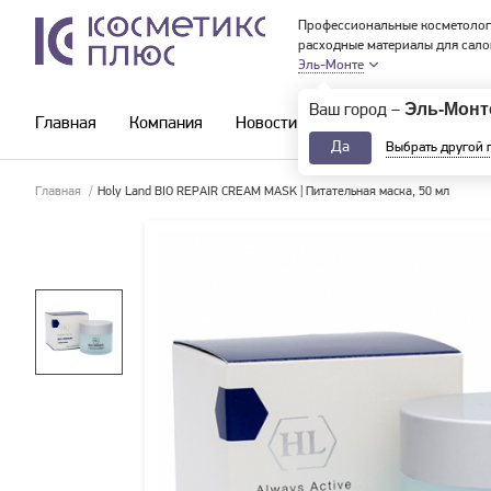
Профессиональные косметолог
расходные материалы для сало
Эль-Монте
Эль-Монт
Ваш город –
Главная
Компания
Новости и акции
Каталог
Да
Выбрать другой 
Главная
/
Holy Land BIO REPAIR CREAM MASK | Питательная маска, 50 мл