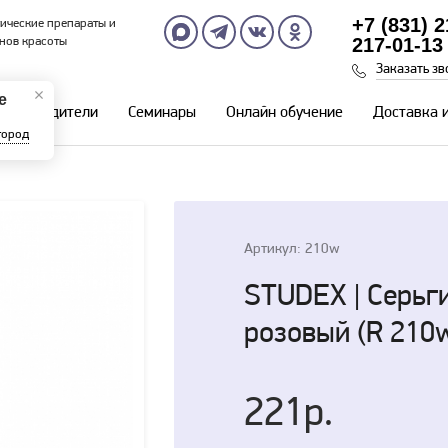
+7 (831) 
ические препараты и
217-01-13
нов красоты
Заказать зв
е
Производители
Семинары
Онлайн обучение
Доставка 
город
Артикул: 210w
STUDEX | Серьг
розовый (R 210
221р.