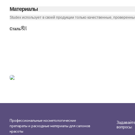
Материалы
Studex использует в своей продукции только качественные, проверенн
&l
Сталь
Профессиональные косметологические
Задавайт
препараты и расходные материалы для салонов
вопросы:
красоты