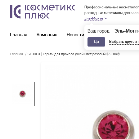
Профессиональные косметолог
расходные материалы для сало
Эль-Монте
Эль-Монт
Ваш город –
Главная
Компания
Новости и акции
Каталог
Да
Выбрать другой 
Главная
/
STUDEX | Серьги для прокола ушей цвет розовый (R 210w)