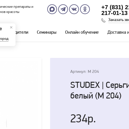
+7 (831) 
ические препараты и
217-01-13
нов красоты
Заказать зв
е
Производители
Семинары
Онлайн обучение
Доставка 
город
Артикул: M 204
STUDEX | Серьг
белый (М 204)
234р.