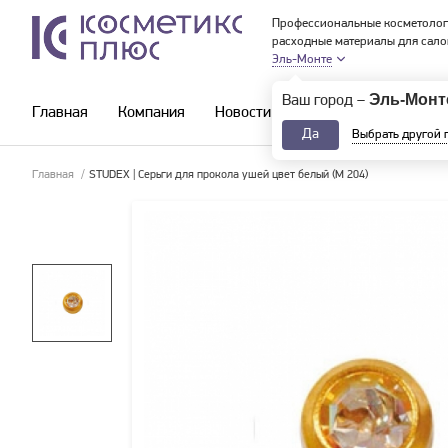
Профессиональные косметолог
расходные материалы для сало
Эль-Монте
Эль-Монт
Ваш город –
Главная
Компания
Новости и акции
Каталог
Да
Выбрать другой 
Главная
/
STUDEX | Серьги для прокола ушей цвет белый (М 204)