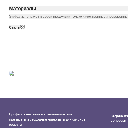
Материалы
Studex использует в своей продукции только качественные, проверенн
&l
Сталь
Профессиональные косметологические
Задавайт
препараты и расходные материалы для салонов
вопросы:
красоты