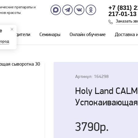
+7 (831) 
ические препараты и
217-01-13
нов красоты
Заказать зв
е
Производители
Семинары
Онлайн обучение
Доставка 
город
Артикул: 164298
Holy Land CAL
Успокаивающая 
3790р.