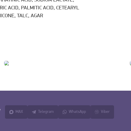
HATINIC ACID, SODIUM LACTATE,
IC ACID, PALMITIC ACID, CETEARYL
ICONE, TALC, AGAR
е
MAX
Telegram
WhatsApp
Viber