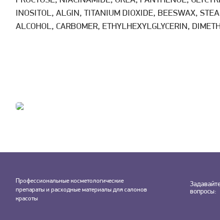
FRUCTOSE, NIACINAMIDE, UREA, PANTHENOL, GLYCYRR
INOSITOL, ALGIN, TITANIUM DIOXIDE, BEESWAX, STEAR
ALCOHOL, CARBOMER, ETHYLHEXYLGLYCERIN, DIMETH
Профессиональные косметологические
Задавайт
препараты и расходные материалы для салонов
вопросы:
красоты