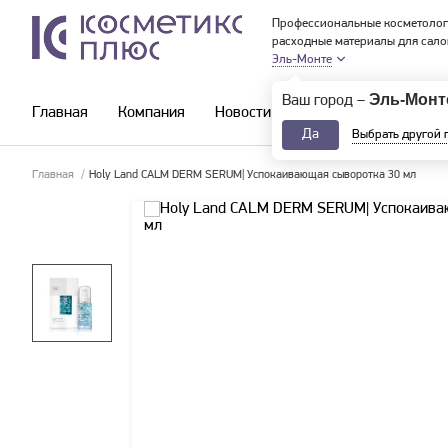
Профессиональные косметолог
расходные материалы для сало
Эль-Монте
Эль-Монт
Ваш город –
Главная
Компания
Новости и акции
Каталог
Да
Выбрать другой 
Главная
/
Holy Land CALM DERM SERUM| Успокаивающая сыворотка 30 мл