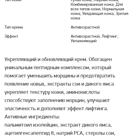
Тип кожи
Сухая кожа; Жирная кожа;
Комбинированная кожа; Для
всех типов кожи; Нормальная
кожа; Увядающая кожа; Зрелая
кожа
Тип крема
Антивозрастной
Эффект
Антивозрастной; Лифтинг;
Увлажняющий
Укрепляющий и обновляющий крем. Обогащен
уникальным пептидным комплексом, который
помогает уменьшить морщины и предотвратить
появление новых, экстракты сои и дикого ямса
укрепляет текстуру кожи, аминокислоты
способствуют заполнению морщин, улучшают
эластичность и дополняют эффект лифтинга.
Активные ингредиенты:
пальмитоил изолейцин, экстракт дикого ямса,
ацетилгексапептид 8, натрий PCA, стеролы сои,