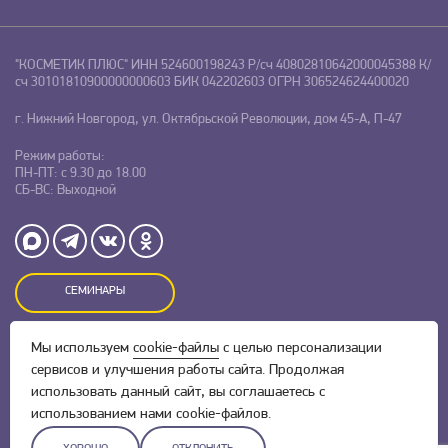
"КОСМЕТИК ПЛЮС"
ИНН 524600198243
Р/сч 40802810642000045388
К/
сч 30101810900000000603
БИК 042202603
ОГРН 306524624400020
г. Нижний Новгород, ул. Октябрьской Революции, дом 45-А, П-47
Режим работы:
ПН-ПТ: с 9.30 до 18.00
СБ-ВС: Выходной
СЕМИНАРЫ
Мы используем
cookie-файлы
с целью персонализации
Оставляя заявку на сайте, Вы даете свое согласие на обработку
сервисов и улучшения работы сайта. Продолжая
персональных данных
и соглашаетесь c
политикой
конфиденциальности.
использовать данный сайт, вы соглашаетесь с
использованием нами cookie-файлов.