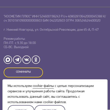
"КОСМЕТИК ПЛЮС"
ИНН 524600198243
Р/сч 40802810642000045388
К/
сч 30101810900000000603
БИК 042202603
ОГРН 306524624400020
г. Нижний Новгород, ул. Октябрьской Революции, дом 45-А, П-47
Режим работы:
ПН-ПТ: с 9.30 до 18.00
СБ-ВС: Выходной
СЕМИНАРЫ
Мы используем
cookie-файлы
с целью персонализации
Оставляя заявку на сайте, Вы даете свое согласие на обработку
сервисов и улучшения работы сайта. Продолжая
персональных данных
и соглашаетесь c
политикой
конфиденциальности.
использовать данный сайт, вы соглашаетесь с
использованием нами cookie-файлов.