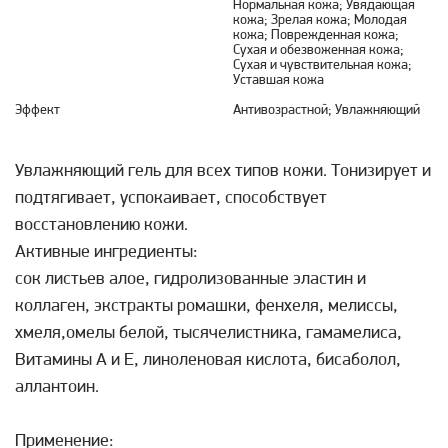
Нормальная кожа; Увядающая
кожа; Зрелая кожа; Молодая
кожа; Поврежденная кожа;
Сухая и обезвоженная кожа;
Сухая и чувствительная кожа;
Уставшая кожа
Эффект
Антивозрастной; Увлажняющий
Увлажняющий гель для всех типов кожи. Тонизирует и
подтягивает, успокаивает, способствует
восстановлению кожи.
Активные ингредиенты:
сок листьев алое, гидролизованные эластин и
коллаген, экстракты ромашки, фенхеля, мелиссы,
хмеля,омелы белой, тысячелистника, гамамелиса,
Витамины А и Е, линоленовая кислота, бисаболол,
аллантоин.
Применение: