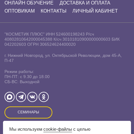
ОНЛАЙН ОБУЧЕНИЕ
ДОСТАВКА И ОПЛАТА
ОПТОВИКАМ
КОНТАКТЫ
ЛИЧНЫЙ КАБИНЕТ
"КОСМЕТИК ПЛЮС"
ИНН 524600198243
Р/сч
40802810642000045388
К/сч 30101810900000000603
БИК
042202603
ОГРН 306524624400020
г. Нижний Новгород, ул. Октябрьской Революции, дом 45-А,
П-47
Режим работы:
ПН-ПТ: с 9.30 до 18.00
СБ-ВС: Выходной
СЕМИНАРЫ
Мы используем
cookie-файлы
с целью
Оставляя заявку на сайте, Вы даете свое согласие на