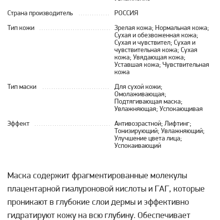
Страна производитель
РОССИЯ
Тип кожи
Зрелая кожа; Нормальная кожа;
Сухая и обезвоженная кожа;
Сухая и чувствител; Сухая и
чувствительная кожа; Сухая
кожа; Увядающая кожа;
Уставшая кожа; Чувствительная
кожа
Тип маски
Для сухой кожи;
Омолаживающая;
Подтягивающая маска;
Увлажняющая; Успокающивая
Эффект
Антивозрастной; Лифтинг;
Тонизирующий; Увлажняющий;
Улучшение цвета лица;
Успокаивающий
Маска содержит фрагментированные молекулы
плацентарной гиалуроновой кислоты и ГАГ, которые
проникают в глубокие слои дермы и эффективно
гидратируют кожу на всю глубину. Обеспечивает