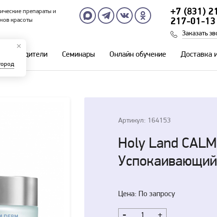
+7 (831) 2
ические препараты и
нов красоты
217-01-13
Заказать зв
Производители
Семинары
Онлайн обучение
Доставка 
город
Артикул: 164153
Holy Land CAL
Успокаивающий
Цена: По запросу
-
+