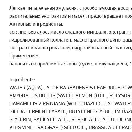
Легкая питательная эмульсия, способствующая восс
растительных экстрактов и масел, предотвращает по
Активные ингредиенты:
сок листьев алое, масло сладкого миндаля, экстракт
гидролизованный коллаген, масло красного винограда
экстракт и масло ромашки, гидролизованный эластин,
Применение:
наносить на проблемные зоны (сухие, шелушащиеся) 1-
Ingredients:
WATER (AQUA) , ALOE BARBADENSIS LEAF JUICE PO
AMYGDALUS DULCIS (SWEET ALMOND) OIL , POLYSORB
HAMAMELIS VIRGINIANA (WITCH HAZEL) LEAF WATER
BIFIDA FERMENT LYSATE, BUTYLENE GLYCOL , IMIDA
GLYCERIN, SALICYLIC ACID, SORBIC ACID, ALCOHOL (
VITIS VINIFERA (GRAPE) SEED OIL , BRASSICA OLERAC