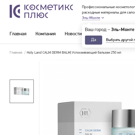
Профессиональные косметолог
расходные материалы для сало
Эль-Монте
Ваш город –
Эль-Монте
Главная
Компания
Новости и акции
Каталог
Да
Выбрать другой 
Главная
/
Holy Land CALM DERM BALM| Успокаивающий бальзам 250 мл