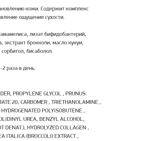
тановлению кожи. Содержит комплекс
явление ощущения сухости.
 гамамелиса, лизат бифидобактерий,
, экстракт брокколи, масло кукуи,
 сорбитол, бисаболол.
2 раза в день.
WDER, PROPYLENE GLYCOL , PRUNUS
ATE 20, CARBOMER , TRIETHANOLAMINE ,
, HYDROGENATED POLYISOBUTENE ,
ZOLIDINYL UREA, BENZYL ALCOHOL,
NOT DENAT.), HYDROLYZED COLLAGEN ,
EA ITALICA (BROCCOLI) EXTRACT ,