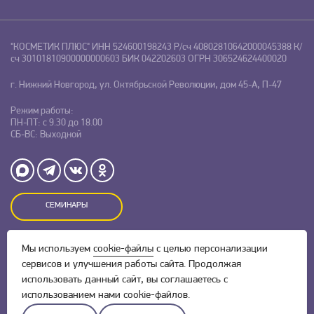
"КОСМЕТИК ПЛЮС"
ИНН 524600198243
Р/сч 40802810642000045388
К/
сч 30101810900000000603
БИК 042202603
ОГРН 306524624400020
г. Нижний Новгород, ул. Октябрьской Революции, дом 45-А, П-47
Режим работы:
ПН-ПТ: с 9.30 до 18.00
СБ-ВС: Выходной
СЕМИНАРЫ
Мы используем
cookie-файлы
с целью персонализации
Оставляя заявку на сайте, Вы даете свое согласие на обработку
персональных данных
и соглашаетесь c
политикой
сервисов и улучшения работы сайта. Продолжая
конфиденциальности.
использовать данный сайт, вы соглашаетесь с
использованием нами cookie-файлов.