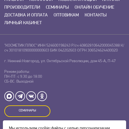
ПРОИЗВОДИТЕЛИ
СЕМИНАРЫ
ОНЛАЙН ОБУЧЕНИЕ
ДОСТАВКА И ОПЛАТА
ОПТОВИКАМ
КОНТАКТЫ
ЛИЧНЫЙ КАБИНЕТ
"КОСМЕТИК ПЛЮС"
ИНН 524600198243
Р/сч 40802810642000045388
К/
сч 30101810900000000603
БИК 042202603
ОГРН 306524624400020
г. Нижний Новгород, ул. Октябрьской Революции, дом 45-А, П-47
Режим работы:
ПН-ПТ: с 9.30 до 18.00
СБ-ВС: Выходной
СЕМИНАРЫ
Мы используем
cookie-файлы
с целью персонализации