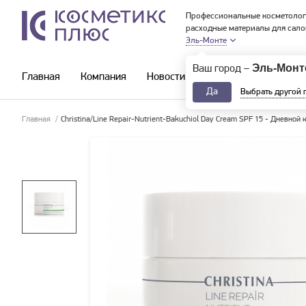
Профессиональные косметолог
расходные материалы для сало
Эль-Монте
Эль-Монт
Ваш город –
Главная
Компания
Новости и акции
Каталог
Да
Выбрать другой 
Главная
/
Christina/Line Repair-Nutrient-Bakuchiol Day Cream SPF 15 - Дневной