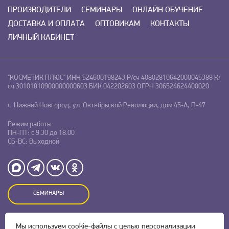
ПРОИЗВОДИТЕЛИ
СЕМИНАРЫ
ОНЛАЙН ОБУЧЕНИЕ
ДОСТАВКА И ОПЛАТА
ОПТОВИКАМ
КОНТАКТЫ
ЛИЧНЫЙ КАБИНЕТ
"КОСМЕТИК ПЛЮС"
ИНН 524600198243
Р/сч 40802810642000045388
К/
сч 30101810900000000603
БИК 042202603
ОГРН 306524624400020
г. Нижний Новгород, ул. Октябрьской Революции, дом 45-А, П-47
Режим работы:
ПН-ПТ: с 9.30 до 18.00
СБ-ВС: Выходной
СЕМИНАРЫ
Оставляя заявку на сайте, Вы даете свое согласие на обработку
Мы используем
cookie-файлы
с целью персонализации