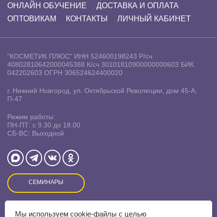
ОНЛАЙН ОБУЧЕНИЕ
ДОСТАВКА И ОПЛАТА
ОПТОВИКАМ
КОНТАКТЫ
ЛИЧНЫЙ КАБИНЕТ
"КОСМЕТИК ПЛЮС"
ИНН 524600198243
Р/сч
40802810642000045388
К/сч 30101810900000000603
БИК
042202603
ОГРН 306524624400020
г. Нижний Новгород, ул. Октябрьской Революции, дом 45-А,
П-47
Режим работы:
ПН-ПТ: с 9.30 до 18.00
СБ-ВС: Выходной
СЕМИНАРЫ
Мы используем
cookie-файлы
с целью
Оставляя заявку на сайте, Вы даете свое согласие на