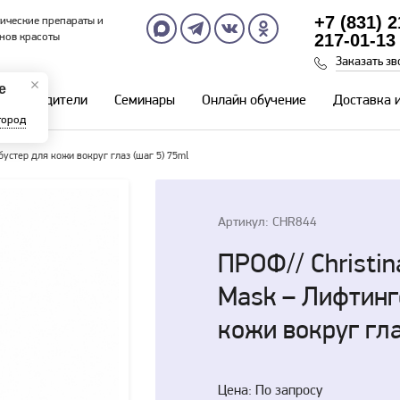
+7 (831) 
ические препараты и
217-01-13
нов красоты
Заказать зв
е
Производители
Семинары
Онлайн обучение
Доставка 
город
устер для кожи вокруг глаз (шаг 5) 75ml
Артикул: CHR844
ПРОФ// Christin
Mask – Лифтинг
кожи вокруг гла
Цена: По запросу