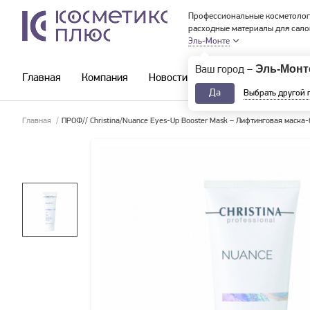
Профессиональные косметолог
расходные материалы для сало
Эль-Монте
Эль-Монт
Ваш город –
Главная
Компания
Новости и акции
Каталог
Да
Выбрать другой 
Главная
/
ПРОФ// Christina/Nuance Eyes-Up Booster Mask – Лифтинговая маска-б