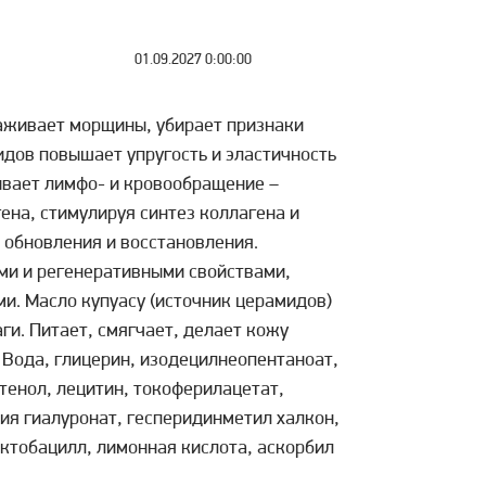
01.09.2027 0:00:00
ивает морщины, убирает признаки
идов повышает упругость и эластичность
ивает лимфо- и кровообращение –
ена, стимулируя синтез коллагена и
 обновления и восстановления.
и и регенеративными свойствами,
и. Масло купуасу (источник церамидов)
и. Питает, смягчает, делает кожу
ода, глицерин, изодецилнеопентаноат,
нтенол, лецитин, токоферилацетат,
рия гиалуронат, гесперидинметил халкон,
ктобацилл, лимонная кислота, аскорбил