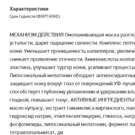
Характеристики
Срок годности (ФОРТ НОКС)
МЕХАНИЗМ ДЕЙСТВИЯ Омолаживающая маска разглаж
усталости, дарит ощущение свежести. Комплекс пепт
кожи. Уменьшает проницаемость капилляров, увелич
снижает проявление отечности. Аминокислоты коллаг
эластина, улучшают тургор кожи, усиливают процессы
Липосомальный мелатонин обладает антиоксидантным
защищает кожу вокруг глаз от повреждений УФ-лучам
способствует глубокому увлажнению и удержанию влаг
гладкой, повышает тонус. АКТИВНЫЕ ИНГРЕДИЕНТЫ В
масло купуасу, экстракт гамамелиса виргинского, па
гидроксид натрия, этилгексилглицерин, глюкоза, нат
фосфолипиды, липосомальный мелатонин, фермент ла
тетраизопальмитат, ди