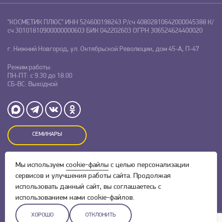
"КОСМЕТИК ПЛЮС"
ИНН 524600198243
Р/сч 40802810642000045388
К/
сч 30101810900000000603
БИК 042202603
ОГРН 306524624400020
г. Нижний Новгород, ул. Октябрьской Революции, дом 45-А, П-47
Режим работы:
ПН-ПТ: с 9.30 до 18.00
СБ-ВС: Выходной
СЕМИНАРЫ
Мы используем
cookie-файлы
с целью персонализации
Оставляя заявку на сайте, Вы даете свое согласие на обработку
персональных данных
и соглашаетесь c
политикой
сервисов и улучшения работы сайта. Продолжая
конфиденциальности.
использовать данный сайт, вы соглашаетесь с
использованием нами cookie-файлов.
ХОРОШО
ОТКЛОНИТЬ
Разработка сайта –
Скадиум