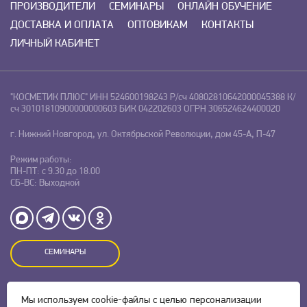
ПРОИЗВОДИТЕЛИ
СЕМИНАРЫ
ОНЛАЙН ОБУЧЕНИЕ
ДОСТАВКА И ОПЛАТА
ОПТОВИКАМ
КОНТАКТЫ
ЛИЧНЫЙ КАБИНЕТ
"КОСМЕТИК ПЛЮС"
ИНН 524600198243
Р/сч 40802810642000045388
К/
сч 30101810900000000603
БИК 042202603
ОГРН 306524624400020
г. Нижний Новгород, ул. Октябрьской Революции, дом 45-А, П-47
Режим работы:
ПН-ПТ: с 9.30 до 18.00
СБ-ВС: Выходной
СЕМИНАРЫ
Оставляя заявку на сайте, Вы даете свое согласие на обработку
Мы используем
cookie-файлы
с целью персонализации