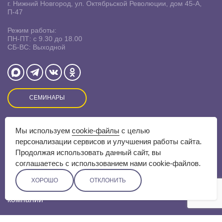
г. Нижний Новгород, ул. Октябрьской Революции, дом 45-А,
П-47
Режим работы:
ПН-ПТ: с 9.30 до 18.00
СБ-ВС: Выходной
СЕМИНАРЫ
Оставляя заявку на сайте, Вы даете свое согласие на
Мы используем
cookie-файлы
с целью
обработку
персональных данных
и соглашаетесь c
политикой
персонализации сервисов и улучшения работы сайта.
конфиденциальности.
Продолжая использовать данный сайт, вы
соглашаетесь с использованием нами cookie-файлов.
ХОРОШО
ОТКЛОНИТЬ
Разработка сайта –
Скадиум