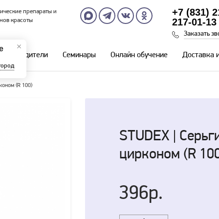
+7 (831) 
ические препараты и
217-01-13
нов красоты
Заказать зв
е
Производители
Семинары
Онлайн обучение
Доставка 
город
коном (R 100)
STUDEX | Серьг
цирконом (R 10
396р.