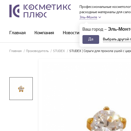
Профессиональные косметолог
расходные материалы для сало
Эль-Монте
Эль-Монт
Ваш город –
Главная
Компания
Новости и акции
Каталог
Да
Выбрать другой 
Главная
/
Производитель
/
STUDEX
/
STUDEX | Серьги для прокола ушей с цир